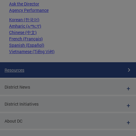
Ask the Director
Agency Performance
Korean (한국어)
Amharic (አማርኛ)
Chinese (中文)
French (Français)
Spanish (Español)
Vietnamese (Tiếng Việt)
Resources
District News
District Initiatives
About DC