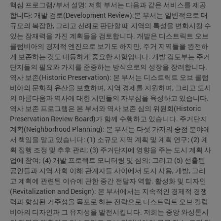
핵심 프로그램/부서 설명: 저희 부서는 다음과 같은 서비스를 제공
합니다: 개발 검토(Development Review):본 부서는 일반적으로 대
규모의 복잡한, 그리고 선례로 판단할 때 지역의 특성을 변화시킬 수
있는 잠재력을 가진 계획들을 검토합니다. 개발은 디스트릭트 오브
콜럼비아의 경제적 엔진으로 보기도 하지만, 주거 지역들을 완전하
게 보존하는 것도 대등하게 중요한 사항입니다. 개발 검토부는 주거
단지들의 필요와 가치를 준중하는 방식으로의 성장을 장려합니다.
역사 보존(Historic Preservation): 본 부서는 디스트릭트 오브 콜럼
비아의 문화적 유산을 보호하며, 지역 경제를 지원하며, 그리고 도시
의 아름다움과 역사에 대한 시민들의 자부심을 육성하고 있습니다.
역사 보존 프로그램은 본 부서와 역사 보존 심의 위원회(Historic
Preservation Review Board)가 함께 수행하고 있습니다. 주거단지
계획(Neighborhood Planning): 본 부서는 다섯 가지의 중점 분야에
서 책임을 맡고 있습니다: (1) 소규모 지역 계획 및 계획 연구; (2) 계
획 집행 조정 및 추후 관리; (3) 주거단지에 영향을 주는 도시 계획 사
업에 참여; (4) 개발 프로젝트 모니터링 및 심의; 그리고 (5) 선출된
공인들과 지역 사회 이해 관계자들 사이에서 토지 사용, 개발, 그리
고 계획에 관련된 이슈에 관한 중간 전달자 역할. 활성화 및 디자인
(Revitalization and Design): 본 부서에서는 지속적인 경제적 경쟁
력과 향상된 거주성을 목포로 하는 전략으로 디스트릭트 오브 컬럼
비아의 디자인과 그 유지성을 발전시킵니다. 저희는 중앙 와싱톤시