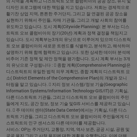
의 지역을 계획하고 디스트릭트 오브 컬럼비아의 공공 장소, 유지 및
디자인 프로그램에 대한 책임을 지고 있습니다. 저희는 경제적으로
활기찬 상업 지역, 튼튼한 주거단지, 그리고 잘 연결된 공공 장소을
실현하기 위해서 주민들, 자매 기관들, 그리고 개발 사회의 참여를
유도하고 있습니다. 도시 계획(Citywide Planning): 본 부서는 디스
트릭트 오브 콜럼비아의 장기(20년) 계획과 정책 결정을 책임지고
있습니다. 도시 계획부는3개의 유닛으로 이루어져 있으며 디스트릭
트 오브 콜럼비아의 새로운 트렌드를 식별하고, 분석하고, 해석하며
설명하기 위해 함께 협력하고 있습니다. 또한 상세한 데이터 분석에
비추어 기존 정책 및 제안 정책을 평가합니다. 도시 계획 부서는 3개
의 유닛으로 구성됩니다 :  종합 계획(Comprehensive Planning)은
디스트릭트의 유일한 법적 의무 계획인, 종합 계획의 디스트릭트 요
소( District Elements of the Comprehensive Plan)의 개발과 모니
터링을 맡고 있습니다.  지리 정보 시스템/정보 기술(Geographic
Information Systems/Information Technology-GIS/IT)은 기획실,
다른 디스트릭트 기관들, 그리고 디스트릭트 오브 콜럼비아의 주민
들에게 지도, 공간 정보, 정보 기술 및GIS 서비스를 제공하고 있습니
다.  주 데이터 센터(State Data Center)에서는 기획실, 다른 디스
트릭트 기관들, 그리고 디스트릭트 오브 콜럼비아의 주민들에게 디
스트릭트의 인구 센서스와 다른 데이터를 제공합니다.
서비스: OP는 주거단지, 교통망, 지역, 역사 보존, 공공 시설, 공원 및
공공 용지 그리고 사적 용지에 대한 계획을 수행합니다. 이에 더해