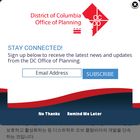
Skip to main content
311 Online
Agency Directory
Online Services
DC Agency Top Menu
Accessibility
Search
Menu
Contact
Mayor Muriel Bowser
STAY CONNECTED!
Sign up below to receive the latest news and updates
Office of Planning
from the DC Office of Planning.
Listen
Korean (한국어)
기관 이름: 기획실(Office of Planning)
강령: 기획실의 임무는 의사 결정을 전달하고, 전략적인 목표를 추
No Thanks
Remind Me Later
진하고, 최고 품질의 개발 결과가 나올 수 있도록 격려하고, 모든 커
뮤너티가 참여할 수 있도록 하여서 우리의 차별화된 주거 지역들을
보호하고 활성화하는 등 디스트릭트 오브 콜럼비아의 개발을 단속
하는 것입니다.