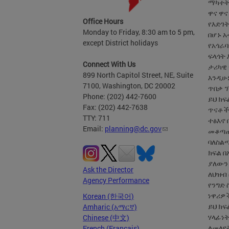
ማካተት
ዋና ዋ
Office Hours
የእድገት
Monday to Friday, 8:30 am to 5 pm,
በሆኑ 
except District holidays
የአጎራ
ፍላጎት
Connect With Us
ታሪካዊ
899 North Capitol Street, NE, Suite
እንዲሁም
7100, Washington, DC 20002
ጥበቃ ፕ
Phone: (202) 442-7600
ይህ ክፍ
Fax: (202) 442-7638
ጥናቶችን
TTY: 711
ተፅእኖ 
Email:
planning@dc.gov
መቆጣጠር
ባለስልጣ
ክፍል 
ያለውን 
Ask the Director
ለህዝብ 
Agency Performance
የንግድ 
ነዋሪዎች
Korean (한국어)
ይህ ክ
Amharic (አማርኛ)
ሃላፊነት
Chinese (中文)
ለመለየ
French (Français)