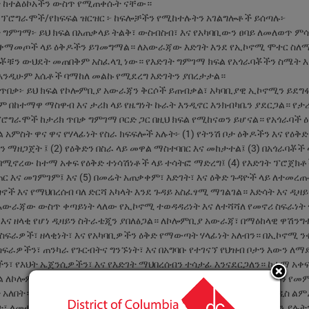
 ከተልዕኮአችን ውስጥ የሚጠቀሱት ናቸው።
ና ፕሮግራሞች/የክፍፍል ዝርዝር ፦ ከፍሎቻችን የሚከተሉትን አገልግሎቶች ይሰጣሉ፦
 ግምገማ፦ ይህ ክፍል በአጠቃላይ ትልቅ፣ ውስብስብ፣ እና የአካባቢውን ፀባይ ለመለወጥ ም
አቀማመጦች ላይ ዕቅዶችን ይገመግማል። ለአውራጃው እድገት እንደ የኢኮኖሚ ሞተር ስለ
ባቾቹን ውህደት መጠበቅም አስፈላጊ ነው። የእድገት ግምገማ ክፍል የአጎራባቾችን ስሜት እ
 እንዲሁም እሴቶች ባማከለ መልኩ የሚደረግ እድገትን ያበረታታል።
 ጥበቃ፦ ይህ ክፍል የኮሎምቢያ አውራጃን ቅርሶች ይጠብቃል፣ አካባቢያዊ ኢኮኖሚን ይደግ
 በከተማዋ ማስዋብ እና ታሪክ ላይ የዜግነት ኩራት እንዲኖር እንክብካቤን ያደርጋል። የታ
ሮግራሞች ከታሪክ ጥበቃ ግምገማ ቦርድ ጋር በዚህ ክፍል የሚከናወን ይሆናል። የአጎራባች 
ል አምስት ዋና ዋና የሃላፊነት የስራ ክፍፍሎች አሉት፦ (1) የትንሽ ቦታ ዕቅዶችን እና የዕቅድ
 ማዘጋጀት ፤ (2) የዕቅድን በስራ ላይ መዋል ማስተባበር እና መከታተል፤ (3) በአጎራባቾች 
በሚኖረው ከተማ አቀፍ የዕቅድ ተነሳሽነቶች ላይ ተሳትፎ ማድረግ፤ (4) የእድገት ፕሮጀክ
 እና መገምገም፤ እና (5) በመሬት አጠቃቀም፣ እድገት፣ እና ዕቅድ ጉዳዮች ላይ ለተመረጡ
ኖች እና የማህበረሰብ ባለ ድርሻ አካላት እንደ ጉዳይ አስፈፃሚ ማገልገል። እድሳት እና ዲዛይን
በአውራጃው ውስጥ ቀጣይነት ላለው የኢኮኖሚ ተወዳዳሪነት እና ለተሻሻለ የመኖሪ ስፍራነት
እና ዘላቂ የሆነ ዲዛይን ስትራቴጂን ያበለፅጋል። ለኮሎምቢያ አውራጃ፣ በማዕከላዊ ዋሽንግተ
ስፍራዎች፣ ዘላቂነት፣ እና የአካባቢዎችን ዕቅድ የማውጣት ሃላፊነት አለብን። በኢኮኖሚ ንቁ
ስፍራዎችን፣ ጠንካራ የጉርብትና ግንኙነት፣ እና በአግባቡ የተገናኘ የህዝብ ቦታን እውን ለማ
ን፣ የእህት ኤጀንሲዎችን፣ እና የእድገት ማህበረሰብን ተሳታፊ እንናደርጋለን። ከተማ አቀፍ
ፍል ለኮሎምቢያ አውራጃ የረዥም ጊዜ (የ20-ዓመት) ዕቅድን እና የፓሊሲ ውሳኔዎችን የመ
 አለበት። የከተማ አቀፍ ዕቅድ ስራን በትብብር የሚያከናውኑት ሶስቱ ክፍሎች አዳዲስ ል
ት፣ ለመተንተን፣ ለመተርጎም አና ለማብራራት በጥምረት ይሰራሉ። እንዲሁም አሁን ያሉትን