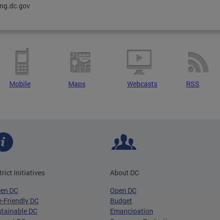
ng.dc.gov
Mobile
Maps
Webcasts
RSS
trict Initiatives
About DC
een DC
Open DC
-Friendly DC
Budget
tainable DC
Emancipation