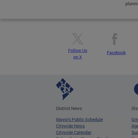
planni
Follow Us
Facebook
on X
District News
Dis
Mayor's Public Schedule
Gr
Citywide News
Age
Citywide Calendar
Sus