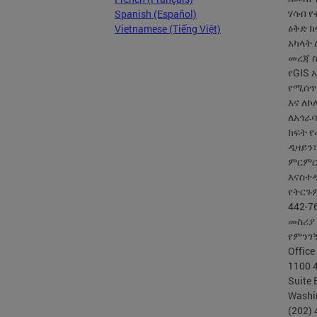
ሃሳብ 
Spanish (Español)
ዕቅድ ክ
Vietnamese (Tiếng Việt)
አካላት
መረጃ ስ
የGIS
የሚሰጥ
እና ለ
ለአጎራባ
ክፍት 
ዲዛይን
ምርምርን
እናስተ
የትርጉም
442-7
መስሪያ 
የምንገ
Office
1100 
Suite 
Washi
(202)