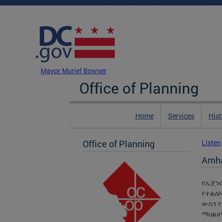
Skip to main content
DC Agency Top Menu
Mayor Muriel Bowser
Office of Planning
Home
Services
Hist
Office of Planning
Listen
Amha
የኤጀንሲ
የተልዕኮ
ውስን 
ማበልፀ