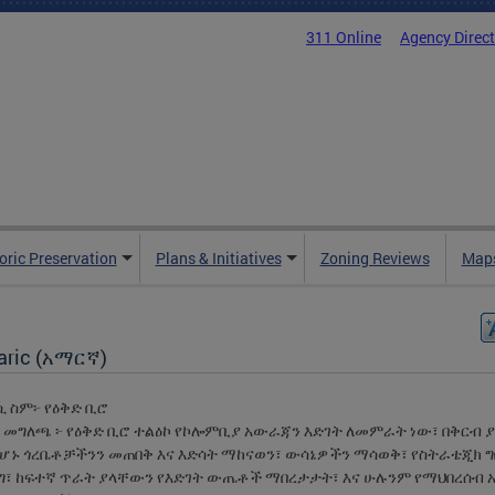
311 Online
Agency Direc
oric Preservation
Plans & Initiatives
Zoning Reviews
Maps
ric (አማርኛ)
 ስም፦ የዕቅድ ቢሮ
 መግለጫ ፦ የዕቅድ ቢሮ ተልዕኮ የኮሎምቢያ አውራጃን እድገት ለመምራት ነው፣ በቅርብ ያ
የሆኑ ጎረቤቶቻችንን መጠበቅ እና እድሳት ማከናወን፣ ውሳኔዎችን ማሳወቅ፣ የስትራቴጂክ 
ግ፣ ከፍተኛ ጥራት ያላቸውን የእድገት ውጤቶች ማበረታታት፣ እና ሁሉንም የማህበረሰብ 