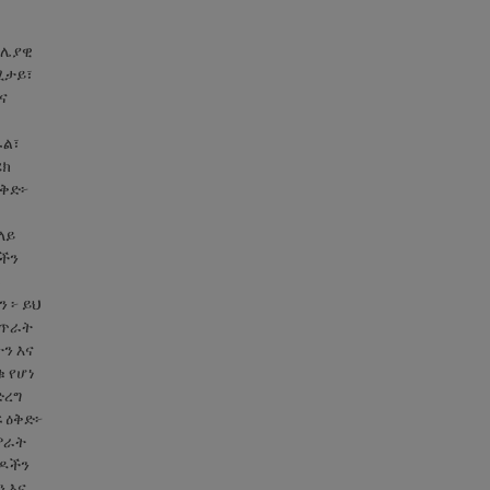
ሳሌያዊ
ሚታይ፣
ና
ፋል፣
ሪክ
ዕቅድ፦
ላይ
ቶችን
 ፦ ይህ
 ጥራት
ን እና
 የሆነ
ድረግ
 ዕቅድ፦
ምራት
ምዶችን
 እና