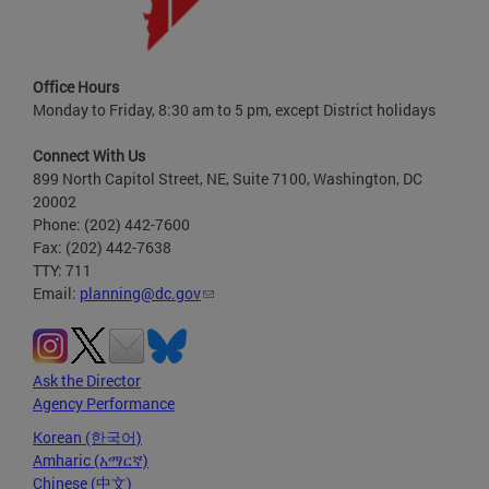
Office Hours
Monday to Friday, 8:30 am to 5 pm, except District holidays
Connect With Us
899 North Capitol Street, NE, Suite 7100, Washington, DC
20002
Phone: (202) 442-7600
Fax: (202) 442-7638
TTY: 711
Email:
planning@dc.gov
Ask the Director
Agency Performance
Korean (한국어)
Amharic (አማርኛ)
Chinese (中文)